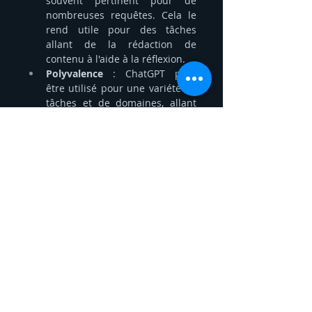
souvent pertinent pour de 
nombreuses requêtes. Cela le 
rend utile pour des tâches 
allant de la rédaction de 
contenu à l'aide à la réflexion.
Polyvalence
 : ChatGPT peut 
être utilisé pour une variété de 
tâches et de domaines, allant 
de la rédaction et l'édition de 
texte à la génération d'idées, la 
résolution de problèmes et la 
fourniture d'informations 
générales.
Disponibilité
 : Étant une 
application en ligne, ChatGPT 
est facilement accessible à 
partir de n'importe quel 
navigateur, ce qui permet aux 
utilisateurs de l'utiliser sans 
avoir besoin d'installer ou de 
configurer quoi que ce soit. Il 
est également disponible sous 