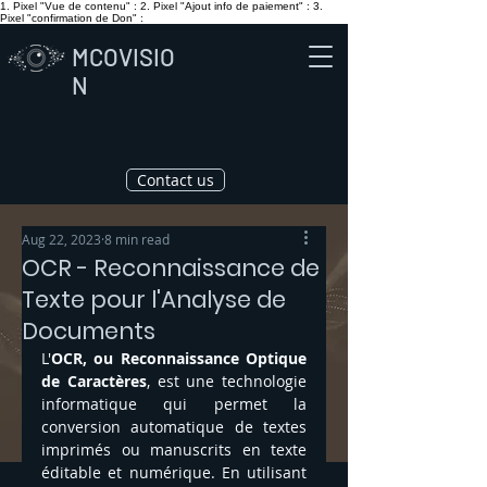
1. Pixel "Vue de contenu" :
2. Pixel "Ajout info de paiement" :
3.
Pixel "confirmation de Don" :
MCOVISIO
N
Contact us
Aug 22, 2023
8 min read
OCR - Reconnaissance de
Texte pour l'Analyse de
Documents
L'
OCR, ou Reconnaissance Optique 
de Caractères
, est une technologie 
informatique qui permet la 
conversion automatique de textes 
imprimés ou manuscrits en texte 
éditable et numérique. En utilisant 