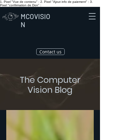
1. Pixel "Vue de contenu" :
2. Pixel "Ajout info de paiement" :
3.
Pixel "confirmation de Don" :
MCOVISIO
N
Contact us
The Computer
Vision Blog