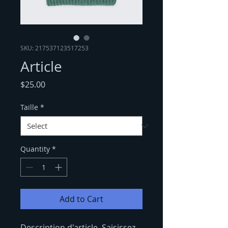
SKU: 217537123517253
Article
Price
$25.00
Taille
*
Quantity
*
Add to Cart
Description d'article. Saisissez 