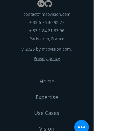
confiance.
contact@mcovision.com
+
33 6 76 40 92 77
+
33 1 84 21 33 96
Paris area, France
© 2025 by mcovision.com.
Privacy policy
Home
Expertise
Use Cases
Vision