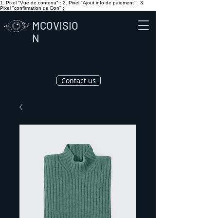
1. Pixel "Vue de contenu" :
2. Pixel "Ajout info de paiement" :
3.
Pixel "confirmation de Don" :
MCOVISIO
N
Contact us