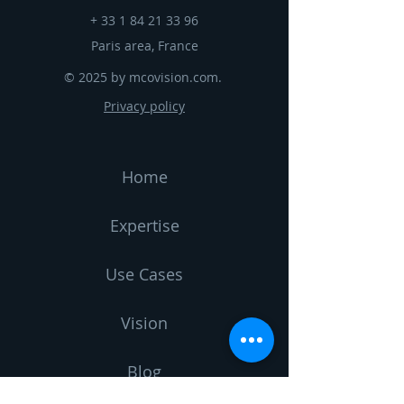
+
33 1 84 21 33 96
Paris area, France
© 2025 by mcovision.com.
Privacy policy
Home
Expertise
Use Cases
Vision
Blog